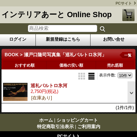
PCサイト
インテリアあーと Online Shop
ログイン
新規登録はこちら
お問い合せ
BOOK > 瀬戸口隆司写真集「巡礼バルトロ氷河」
一覧
おすすめ順
価格の安い順
売れ筋順
表示件数
:
巡礼バルトロ氷河
2,750円
(税込)
[在庫あり]
(1件/1件)
ホーム
|
ショッピングカート
特定商取引法表示
|
ご利用案内
PCサイト