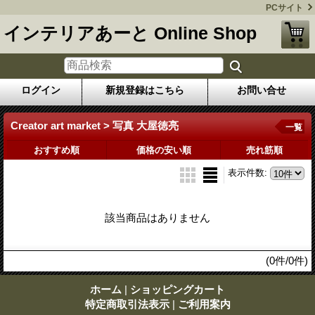
PCサイト
インテリアあーと Online Shop
ログイン
新規登録はこちら
お問い合せ
Creator art market > 写真 大屋徳亮
一覧
おすすめ順
価格の安い順
売れ筋順
表示件数
:
該当商品はありません
(0件/0件)
ホーム
|
ショッピングカート
特定商取引法表示
|
ご利用案内