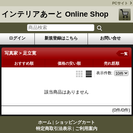
PCサイト
インテリアあーと Online Shop
ログイン
新規登録はこちら
お問い合せ
写真家 > 足立寛
一覧
おすすめ順
価格の安い順
売れ筋順
表示件数
:
該当商品はありません
(0件/0件)
ホーム
|
ショッピングカート
特定商取引法表示
|
ご利用案内