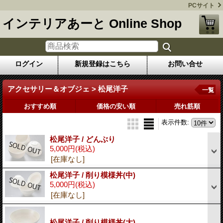
PCサイト
インテリアあーと Online Shop
ログイン
新規登録はこちら
お問い合せ
アクセサリー＆オブジェ > 松尾洋子
一覧
おすすめ順
価格の安い順
売れ筋順
表示件数
:
松尾洋子 / どんぶり
5,000円
(税込)
[在庫なし]
松尾洋子 / 削り模様丼(中)
5,000円
(税込)
[在庫なし]
松尾洋子 / 削り模様丼(大)