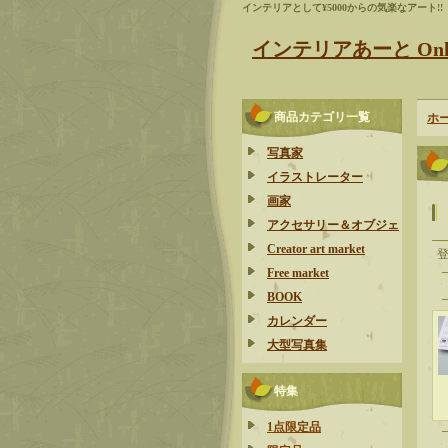
インテリアとして¥5000からの気楽なアート!!
インテリアあーと Onlin
商品カテゴリ一覧
ホ
写真家
イラストレーター
画家
アクセサリー＆オブジェ
Creator art market
Free market
BOOK
カレンダー
大型写真集
特集
1点限定品