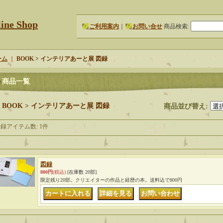
e Shop
ご利用案内
｜
お問い合せ
商品検索
:
ーム
｜
BOOK > インテリアあーと展 図録
商品一覧
BOOK > インテリアあーと展 図録
商品並び替え
:
登録アイテム数
:
1件
図録
800円
(税込)
[在庫数 20部]
限定残り20部。クリエイターの作品と経歴の本。送料込で800円
｜
｜