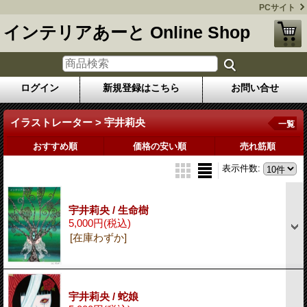
PCサイト
インテリアあーと Online Shop
ログイン
新規登録はこちら
お問い合せ
イラストレーター > 宇井莉央
一覧
おすすめ順
価格の安い順
売れ筋順
表示件数
:
宇井莉央 / 生命樹
5,000円
(税込)
[在庫わずか]
宇井莉央 / 蛇娘