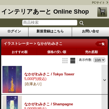
PCサイト
インテリアあーと Online Shop
ログイン
新規登録はこちら
お問い合せ
イラストレーター > なかがわみさこ
一覧
おすすめ順
価格の安い順
売れ筋順
表示件数
:
なかがわみさこ / Tokyo Tower
5,000円
(税込)
[在庫あり]
なかがわみさこ / Shampagne
5,000円
(税込)