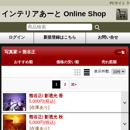
PCサイト
インテリアあーと Online Shop
ログイン
新規登録はこちら
お問い合せ
写真家 > 熊谷正
一覧
おすすめ順
価格の安い順
売れ筋順
表示件数
:
1
2
次
»
熊谷正/ 影透光 香
5,000円
(税込)
[在庫あり]
熊谷正/ 影透光 秋
5,000円
(税込)
[在庫あり]