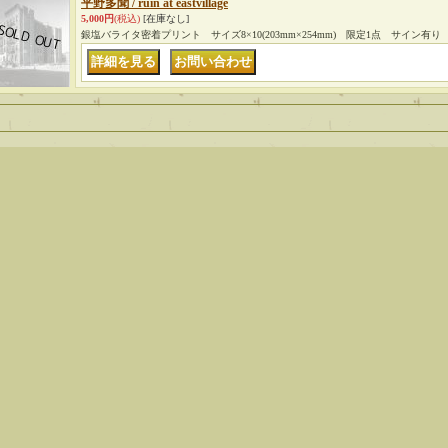
平野多聞 / ruin at eastvillage
5,000円
(税込)
[在庫なし]
銀塩バライタ密着プリント サイズ8×10(203mm×254mm) 限定1点 サイン有り
｜