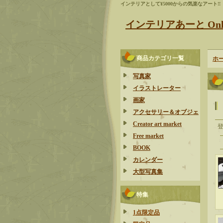
インテリアとして¥5000からの気楽なアート!!
インテリアあーと Onlin
商品カテゴリ一覧
ホ
写真家
イラストレーター
画家
アクセサリー＆オブジェ
Creator art market
Free market
BOOK
カレンダー
大型写真集
特集
1点限定品