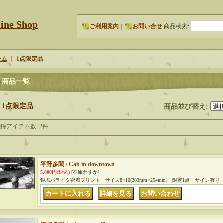
e Shop
ご利用案内
｜
お問い合せ
商品検索
:
ーム
｜
1点限定品
商品一覧
1点限定品
商品並び替え
:
登録アイテム数
:
2件
平野多聞 / Cab in downtown
5,000円
(税込)
[在庫わずか]
銀塩バライタ密着プリント サイズ8×10(203mm×254mm) 限定1点 サイン有り
｜
｜